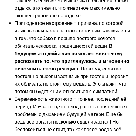
слюней. А если же кончик языка свисает во время
отдыха, это значит, что животное максимально
сконцентрировано на отдыхе.
Приподнятое настроение – причина, по которой
язык высовывается в этом состоянии, заключается
в том, что собаке в порыве восторга хочется
облизать человека, нравящиеся ей вещи.
В
будущем это действие помогает животному
распознать то, что приглянулось, и мгновенно
вспомнить свою реакцию.
Поэтому, если пёс
постоянно высовывает язык при гостях и норовит
их облизать, не стоит ему мешать. Это значит, что
потом он будет к ним относиться с симпатией.
Беременность животного – точнее, последний её
период. Из-за того, что плод растёт, проявляются
проблемы с дыханием будущей матери. Ещё бы:
ведь все органы несколько сдавливаются! Но
беспокоиться не стоит, так как после родов всё