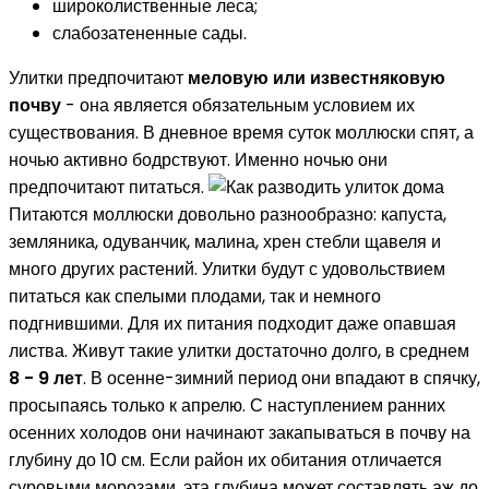
широколиственные леса;
слабозатененные сады.
Улитки предпочитают
меловую или известняковую
почву
- она является обязательным условием их
существования. В дневное время суток моллюски спят, а
ночью активно бодрствуют. Именно ночью они
предпочитают питаться.
Питаются моллюски довольно разнообразно: капуста,
земляника, одуванчик, малина, хрен стебли щавеля и
много других растений. Улитки будут с удовольствием
питаться как спелыми плодами, так и немного
подгнившими. Для их питания подходит даже опавшая
листва. Живут такие улитки достаточно долго, в среднем
8 - 9 лет
. В осенне-зимний период они впадают в спячку,
просыпаясь только к апрелю. С наступлением ранних
осенних холодов они начинают закапываться в почву на
глубину до 10 см. Если район их обитания отличается
суровыми морозами, эта глубина может составлять аж до