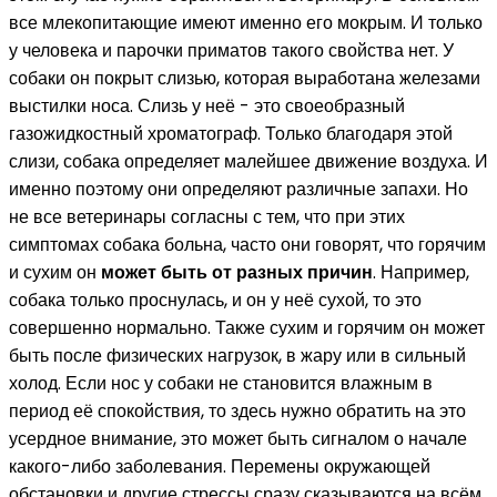
все млекопитающие имеют именно его мокрым. И только
у человека и парочки приматов такого свойства нет. У
собаки он покрыт слизью, которая выработана железами
выстилки носа. Слизь у неё - это своеобразный
газожидкостный хроматограф. Только благодаря этой
слизи, собака определяет малейшее движение воздуха. И
именно поэтому они определяют различные запахи. Но
не все ветеринары согласны с тем, что при этих
симптомах собака больна, часто они говорят, что горячим
и сухим он
может быть от разных причин
. Например,
собака только проснулась, и он у неё сухой, то это
совершенно нормально. Также сухим и горячим он может
быть после физических нагрузок, в жару или в сильный
холод. Если нос у собаки не становится влажным в
период её спокойствия, то здесь нужно обратить на это
усердное внимание, это может быть сигналом о начале
какого-либо заболевания. Перемены окружающей
обстановки и другие стрессы сразу сказываются на всём