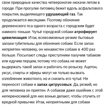
свои природные качества четвероногие нюхачи летом в
городе. При прогулке питомец бежит вдоль асфальтового
покрытия, выделяющего
удушающий газ
. Так
продолжается месяцами. Поэтому обоняние
деревенского пса одного возраста с городским будет
намного тоньше. Чутьё городской собаки
атрофирует
цивилизация
. Итак, всевозможные резкие бытовые
запахи губительны для обоняния собаки. Если запах
неприятен человеку, он ненавистен собаке в 400 раз
больше. Посыпают следы преступники пахучим табаком
или едучим перцем, потому что собака не может
выдержать такой запах и работать по розыску. Ацетон,
уксус, спирты и эфиры могут не только вызвать
озлобление животного, но и снизить его чутьё. Не
переносят собаки и
запах цитрусовых
. Да, резкий, но
для человека он приятен. А собакам даже ошейник с этой
непереносимой для них вонью делают, чтобы отучить от
вредной привычки. Итак, неприятными для собаки