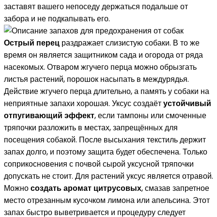
заставят вашего непоседу держаться подальше от
забора и не подкапывать его.
Острый перец
раздражает слизистую собаки. В то же
время он является защитником сада и огорода от ряда
насекомых. Отваром жгучего перца можно обрызгать
листья растений, порошок насыпать в междурядья.
Действие жгучего перца длительно, а память у собаки на
неприятные запахи хорошая. Уксус создаёт
устойчивый
отпугивающий эффект
, если тампоны или смоченные
тряпочки разложить в местах, запрещённых для
посещения собакой. После высыхания текстиль держит
запах долго, и поэтому защита будет обеспечена. Только
соприкосновения с почвой сырой уксусной тряпочки
допускать не стоит. Для растений уксус является отравой.
Можно
создать аромат цитрусовых
, смазав запретное
место отрезанным кусочком лимона или апельсина. Этот
запах быстро выветривается и процедуру следует