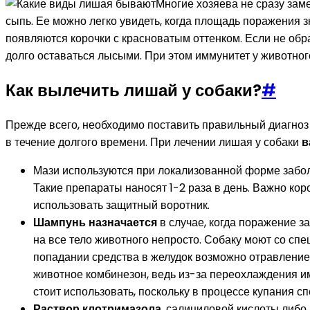
Многие хозяева не сразу зам
сыпь. Ее можно легко увидеть, когда площадь поражения 
появляются корочки с красноватым оттенком. Если не обр
долго оставаться лысыми. При этом иммунитет у животного
Как вылечить лишай у собаки?
#
Прежде всего, необходимо поставить правильный диагноз 
в течение долгого времени. При лечении лишая у собаки
в
Мази используются при локализованной форме заболе
Такие препараты наносят 1-2 раза в день. Важно кор
использовать защитный воротник.
Шампунь назначается
в случае, когда поражение з
на все тело животного непросто. Собаку моют со сп
попадании средства в желудок возможно отравление. 
животное комбинезон, ведь из-за переохлаждения им
стоит использовать, поскольку в процессе купания с
Раствор клотримазола
, салициловой кислоты либо