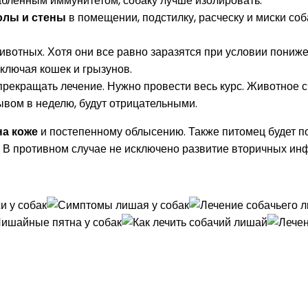
абленным иммунитетом, собаку лучше изолировать.
олы и стены
в помещении, подстилку, расческу и миски со
животных. Хотя они все равно заразятся при условии пони
ключая кошек и грызунов.
 прекращать лечение. Нужно провести весь курс. Животное с
ывом в неделю, будут отрицательными.
на коже
и постепенному облысению. Также питомец будет по
е. В противном случае не исключено развитие вторичных ин