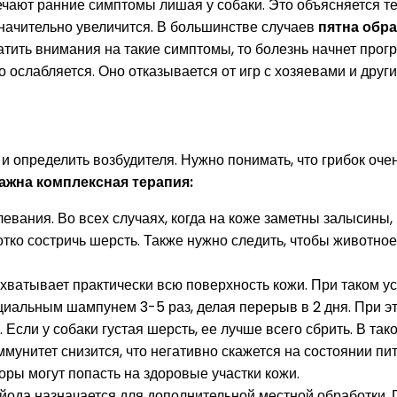
ечают ранние симптомы лишая у собаки. Это объясняется те
значительно увеличится. В большинстве случаев
пятна обра
атить внимания на такие симптомы, то болезнь начнет прог
 ослабляется. Оно отказывается от игр с хозяевами и друг
и определить возбудителя. Нужно понимать, что грибок оче
ажна комплексная терапия:
вания. Во всех случаях, когда на коже заметны залысины, 
отко состричь шерсть. Также нужно следить, чтобы животно
ахватывает практически всю поверхность кожи. При таком ус
ециальным шампунем 3-5 раз, делая перерыв в 2 дня. При э
Если у собаки густая шерсть, ее лучше всего сбрить. В та
мунитет снизится, что негативно скажется на состоянии п
поры могут попасть на здоровые участки кожи.
 йода назначается для дополнительной местной обработки.