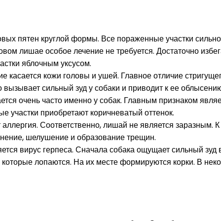
вых пятен круглой формы. Все пораженные участки сильно
овом лишае особое лечение не требуется. Достаточно избег
астки яблочным уксусом.
е касается кожи головы и ушей. Главное отличие стригуще
то вызывает сильный зуд у собаки и приводит к ее облысению
ается очень часто именно у собак. Главным признаком явл
ные участки приобретают коричневатый оттенок.
т аллергия. Соответственно, лишай не является заразным. 
аснение, шелушение и образование трещин.
яется вирус герпеса. Сначала собака ощущает сильный зуд
которые лопаются. На их месте формируются корки. В нек