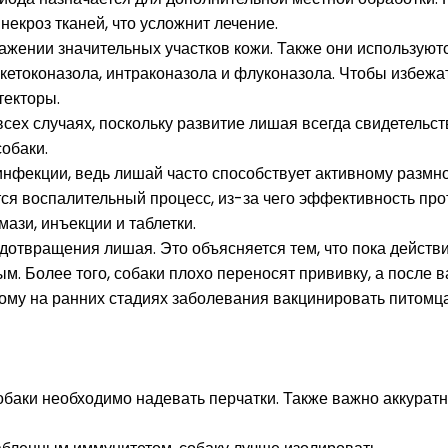
екроз тканей, что усложнит лечение.
ажении значительных участков кожи. Также они использую
етоконазола, интраконазола и флуконазола. Чтобы избежат
текторы.
всех случаях, поскольку развитие лишая всегда свидетель
обаки.
фекции, ведь лишай часто способствует активному размнож
тся воспалительный процесс, из-за чего эффективность пр
ази, инъекции и таблетки.
отвращения лишая. Это объясняется тем, что пока действ
. Более того, собаки плохо переносят прививку, а после 
ому на ранних стадиях заболевания вакцинировать питомца
баки необходимо надевать перчатки. Также важно аккуратн