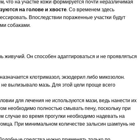
м, что на участке кожи формируется почти неразличимая
зуются на голове и хвосте
. Со временем здесь
рессировать. Впоследствии пораженные участки будут
ими собаками.
нь живучий. Он способен адаптироваться и не проявляться
назначается клотримазол, экзодерил либо микозолон.
е не вылизывало мазь. Для этой цели проще всего
ловии для лечения не используются мази, ведь нанести их
том необходимо полностью смывать пену, поскольку при
ком случае во время прогулки необходимо надевать на
итомца. При минимальном количестве залысин шампунь не
 Подобные средства нужно применять только по