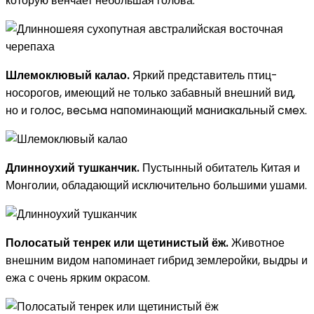
которую венчает небольшая голова.
Шлемоклювый калао.
Яркий представитель птиц-
носорогов, имеющий не только забавный внешний вид,
но и гoлoc, вecьмa нaпоминающий мaниaкaльный cмeх.
Длинноухий тушканчик.
Пустынный обитатель Китая и
Монголии, обладающий исключительно большими ушами.
Полосатый тенрек или щетинистый ёж.
Животное
внешним видом напоминает гибрид землеройки, выдры и
ежа с очень ярким окрасом.