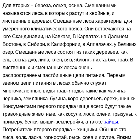
Для вторых - береза, ольха, осина. Смешанными
называются леса, в которых растут и хвойные, и
лиственные деревья. Смешанные леса характерны для
умеренного климатического пояса. Они встречаются на
юге Скандинавии, на Кавказе, В Карпатах, на Дальнем
Востоке, в Сибири, в Калифорнии, в Аппалачах, у Великих
озер. Смешанные леса состоят из таких деревьев, как
ель, сосна, дуб, липа, клен, вяз, яблоня, пихта, бук, граб. В
лиственных и смешанных лесах очень
распространены пастбищные цепи питания. Первым
звеном цепи питания в лесах обычно служат
многочисленные виды трав, ягоды, такие как малина,
черника, земляника. бузина, кора деревьев, орехи, шишки.
Консументами первого порядка чаще всего будут такие
травоядные животные, как косули, лоси, олени, грызуны, к
примеру, белки, мыши, землеройки, а также
зайцы
.
Потребители второго порядка - хищники. Обычно это
лиса, волк, ласка, горностай, рысь, сова и другие. Ярким