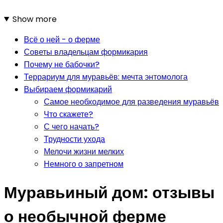
Show more
Всё о ней - о ферме
Советы владельцам формикария
Почему не бабочки?
Террариум для муравьёв: мечта энтомолога
Выбираем формикарий
Самое необходимое для разведения муравьёв
Что скажете?
С чего начать?
Трудности ухода
Мелочи жизни мелких
Немного о запретном
Муравьиный дом: отзывы
о необычной ферме