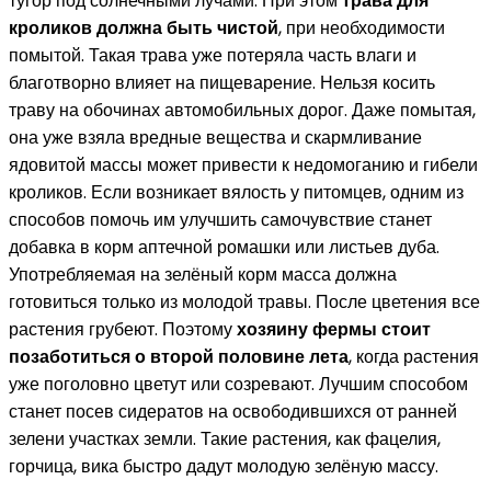
тугор под солнечными лучами. При этом
трава для
кроликов должна быть чистой
, при необходимости
помытой. Такая трава уже потеряла часть влаги и
благотворно влияет на пищеварение. Нельзя косить
траву на обочинах автомобильных дорог. Даже помытая,
она уже взяла вредные вещества и скармливание
ядовитой массы может привести к недомоганию и гибели
кроликов. Если возникает вялость у питомцев, одним из
способов помочь им улучшить самочувствие станет
добавка в корм аптечной ромашки или листьев дуба.
Употребляемая на зелёный корм масса должна
готовиться только из молодой травы. После цветения все
растения грубеют. Поэтому
хозяину фермы стоит
позаботиться о второй половине лета
, когда растения
уже поголовно цветут или созревают. Лучшим способом
станет посев сидератов на освободившихся от ранней
зелени участках земли. Такие растения, как фацелия,
горчица, вика быстро дадут молодую зелёную массу.