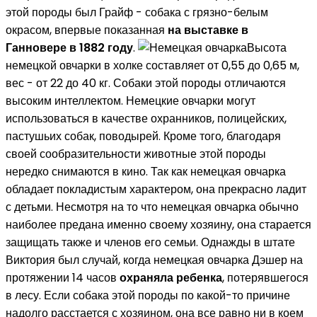
этой породы был Грайф - собака с грязно-белым
окрасом, впервые показанная
на выставке в
Ганновере в 1882 году
.
Высота
немецкой овчарки в холке составляет от 0,55 до 0,65 м,
вес - от 22 до 40 кг. Собаки этой породы отличаются
высоким интеллектом. Немецкие овчарки могут
использоваться в качестве охранников, полицейских,
пастушьих собак, поводырей. Кроме того, благодаря
своей сообразительности животные этой породы
нередко снимаются в кино. Так как немецкая овчарка
обладает покладистым характером, она прекрасно ладит
с детьми. Несмотря на то что немецкая овчарка обычно
наиболее предана именно своему хозяину, она старается
защищать также и членов его семьи. Однажды в штате
Виктория был случай, когда немецкая овчарка Дэшер на
протяжении 14 часов
охраняла ребенка
, потерявшегося
в лесу. Если собака этой породы по какой-то причине
надолго расстается с хозяином, она все равно ни в коем