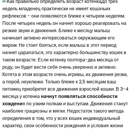
До трех
недель младенец практически не имеет кошачьих
рефлексов - они появляются ближе к четырем неделям.
После четырех недель он начнет хорошо реагировать на
резкие звуки и движения. Ближе к месяцу малыш
начинает активно интересоваться окружающим его
миром. Не стоит бояться, если малыш в этот период
начнет царапаться, это характерно большинству кошек в
таком возрасте. Если котенку полтора-два месяца от
роду, он будет вести себя очень уверенно и активно.
Котята в этом возрасте очень игривы, их движения резки,
а порой, неуклюжи. Только ближе к 2,5 месяцам ваш
питомец приобретет все движения взрослой кошки. В 3-4
месяца у котенка
начнут появляться способности
хождени
я по узким полкам и выступам. Движения станут
наиболее грациозны и мягки. Недостаток такого метода
определения в том, что у всех кошек индивидуальный
характер, свои особенности рождения и условия жизни