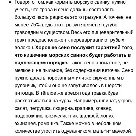
Говоря о том, как кормить морскую свинку, нужно
учесть, что трава и сено должны составлять
большую часть рациона этого грызуна. А точнее, не
менее 75%, ведь этот грызун является сугубо
травоядным существом. Весь его пищеварительный
тракт предрасположен к перевариванию грубых
волокон.
Хорошее сено послужит гарантией того,
что кишечник морских свинок будет работать в
надлежащем порядке.
Такое сено ароматное, не
мелкое и не пыльное, без содержания веточек. Сено
нужно давать порезанным или же скрученным в
рулончик, чтобы оно не запутывалось в шерсти
питомца. В тёплое же время года травка будет
расхватываться на «ура». Например, шпинат, укроп,
салат, петрушка, люцерна, крапива, клевер,
подорожник, тысячелистник, шалфей, лопух,
эхинацея, ромашка. Также можно в небольшом
количестве угостить одуванчиком, мать-и-мачехой,