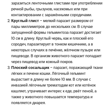
заразиться ленточными глистами при употреблении
речной рыбы, грызунов, насекомых или при
контактировании с заражёнными сородичами.
Круглый глист
– мелкий паразит размером от
пары миллиметров до нескольких см. В случае
запущенной формы гельминтоза паразит достигает
10 см в длину. Круглый червь, как и плоский его
сородич, паразитирует в тонком кишечнике, а в
некоторых случаях в печёнке, жёлчном пузыре или
пищеводе. В организм животного паразит попадает
через пищевод или кожный покров.
Плоский сосальщик
– паразит, поражающий ткани
лёгких и печени кошки. Лёгочный гельминт
вырастает в длину не более 10 мм. В случае с
инвазией лёгочным трематодам кот или котёнок
кашляет, утрачивает интерес к еде, рвёт пеной, а
также у животного повышается температура и
появляется диарея.