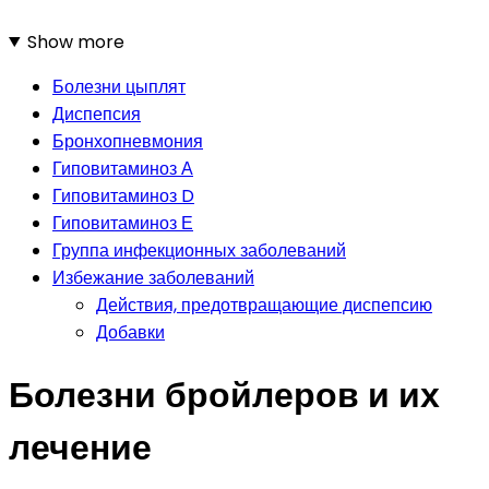
Show more
Болезни цыплят
Диспепсия
Бронхопневмония
Гиповитаминоз А
Гиповитаминоз D
Гиповитаминоз Е
Группа инфекционных заболеваний
Избежание заболеваний
Действия, предотвращающие диспепсию
Добавки
Болезни бройлеров и их
лечение