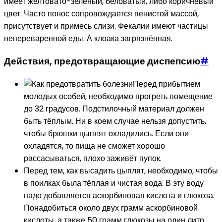
имеет желтовато-зелёный, беловатый, либо коричневый
цвет. Часто понос сопровождается пенистой массой,
присутствует и примесь слизи. Фекалии имеют частицы
непереваренной еды. А клоака загрязнённая.
Действия, предотвращающие диспепсию
#
Перед прибытием
молодых особей, необходимо прогреть помещение
до 32 градусов. Подстилочный материал должен
быть тёплым. Ни в коем случае нельзя допустить,
чтобы брюшки цыплят охладились. Если они
охладятся, то пища не сможет хорошо
рассасываться, плохо заживёт пупок.
Перед тем, как высадить цыплят, необходимо, чтобы
в поилках была тёплая и чистая вода. В эту воду
надо добавляется аскорбиновая кислота и глюкоза.
Понадобиться около двух грамм аскорбиновой
кислоты, а также 50 грамм глюкозы на один литр