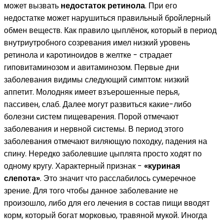
может вызвать
недостаток ретинола
. При его
недостатке может нарушиться правильный бройлерный
обмен веществ. Как правило цыплёнок, который в период
внутриутробного созревания имел низкий уровень
ретинола и каротиноидов в желтке - страдает
гиповитаминозом и авитаминозом. Первые дни
заболевания видимы следующий симптом: низкий
аппетит. Молодняк имеет взъерошенные перья,
пассивен, слаб. Далее могут развиться какие-либо
болезни систем пищеварения. Порой отмечают
заболевания и нервной системы. В период этого
заболевания отмечают виляющую походку, падения на
спину. Нередко заболевшие цыплята просто ходят по
одному кругу. Характерный признак -
«куриная
слепота»
. Это значит что расслабилось сумеречное
зрение. Для того чтобы данное заболевание не
произошло, либо для его лечения в состав пищи вводят
корм, который богат морковью, травяной мукой. Иногда