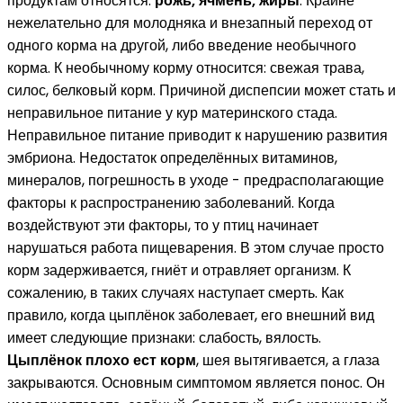
продуктам относятся:
рожь, ячмень, жиры
. Крайне
нежелательно для молодняка и внезапный переход от
одного корма на другой, либо введение необычного
корма. К необычному корму относится: свежая трава,
силос, белковый корм. Причиной диспепсии может стать и
неправильное питание у кур материнского стада.
Неправильное питание приводит к нарушению развития
эмбриона. Недостаток определённых витаминов,
минералов, погрешность в уходе - предрасполагающие
факторы к распространению заболеваний. Когда
воздействуют эти факторы, то у птиц начинает
нарушаться работа пищеварения. В этом случае просто
корм задерживается, гниёт и отравляет организм. К
сожалению, в таких случаях наступает смерть. Как
правило, когда цыплёнок заболевает, его внешний вид
имеет следующие признаки: слабость, вялость.
Цыплёнок плохо ест корм
, шея вытягивается, а глаза
закрываются. Основным симптомом является понос. Он