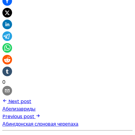
0
Next post
Абелизавриды
Previous post
Абингдонская слоновая черепаха